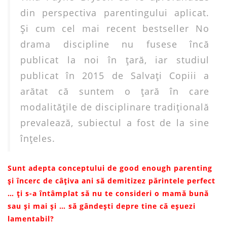
din perspectiva parentingului aplicat.
Şi cum cel mai recent bestseller No
drama discipline nu fusese încă
publicat la noi în ţară, iar studiul
publicat în 2015 de Salvaţi Copiii a
arătat că suntem o ţară în care
modalităţile de disciplinare tradiţională
prevalează, subiectul a fost de la sine
înţeles.
Sunt adepta conceptului de good enough parenting
și încerc de câțiva ani să demitizez părintele perfect
… ți s-a întâmplat să nu te consideri o mamă bună
sau și mai și … să gândești depre tine că eșuezi
lamentabil?