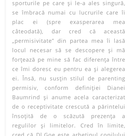
sporturile pe care şi le-a ales singură,
se îmbracă numai cu lucrurile care îi
plac ei (spre exasperarea mea
câteodată), dar cred că această
„permisivitate” din partea mea îi lasă
locul necesar să se descopere şi mă
forţează pe mine să fac diferenţa între
ce îmi doresc eu pentru ea şi alegerea
ei. Însă, nu susţin stilul de parenting
permisiv, conform definiţiei Dianei
Baumrind şi anume acela caracterizat
de o receptivitate crescută a părintelui
însoţită de o scăzută prezenţa a
regulilor şi limitelor. Cred în limite,
cred că Dl.Goe este arhetipul copilului