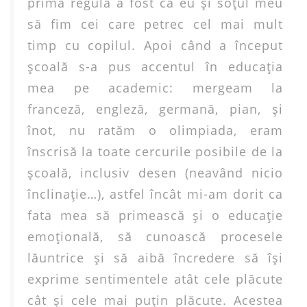
prima regulă a fost că eu şi soţul meu
să fim cei care petrec cel mai mult
timp cu copilul. Apoi când a început
şcoală s-a pus accentul în educaţia
mea pe academic: mergeam la
franceză, engleză, germană, pian, şi
înot, nu ratăm o olimpiada, eram
înscrisă la toate cercurile posibile de la
şcoală, inclusiv desen (neavând nicio
înclinaţie…), astfel încât mi-am dorit ca
fata mea să primească şi o educaţie
emoţională, să cunoască procesele
lăuntrice şi să aibă încredere să îşi
exprime sentimentele atât cele plăcute
cât şi cele mai puţin plăcute. Acestea