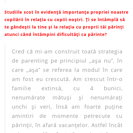
Studiile scot în evidență importanța propriei noastre
copilării în relația cu copiii noștri.
Ți se întâmplă să
te gândești la tine și la relația cu proprii tăi părinți
atunci când întâmpini dificultăți ca părinte?
Cred că mi-am construit toată strategia
de parenting pe principiul „aşa nu”, în
care „aşa” se referea la modul în care
am fost eu crescută. Am crescut într-o
familie extinsă, cu 4 bunici,
nenumărate mătuşi şi nenumăraţi
unchi şi veri, însă am foarte puţine
amintiri de momente petrecute cu
părinţii, în afară vacanţelor. Astfel încât