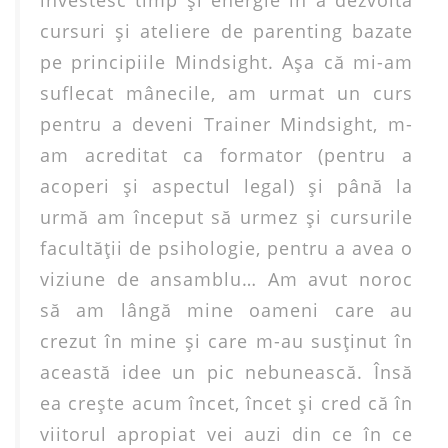
investesc timp şi energie în a dezvolta
cursuri și ateliere de parenting bazate
pe principiile Mindsight. Aşa că mi-am
suflecat mânecile, am urmat un curs
pentru a deveni Trainer Mindsight, m-
am acreditat ca formator (pentru a
acoperi şi aspectul legal) şi până la
urmă am început să urmez şi cursurile
facultăţii de psihologie, pentru a avea o
viziune de ansamblu… Am avut noroc
să am lângă mine oameni care au
crezut în mine şi care m-au susţinut în
această idee un pic nebunească. Însă
ea creşte acum încet, încet şi cred că în
viitorul apropiat vei auzi din ce în ce