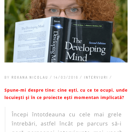
BY
ROXANA NICOLAU
/ 14/03/2016 /
INTERVIURI
/
Spune-mi despre tine: cine ești, cu ce te ocupi, unde
locuiești și în ce proiecte ești momentan implicată?
Începi întotdeauna cu cele mai grele
întrebări, astfel încât pe parcurs să-i