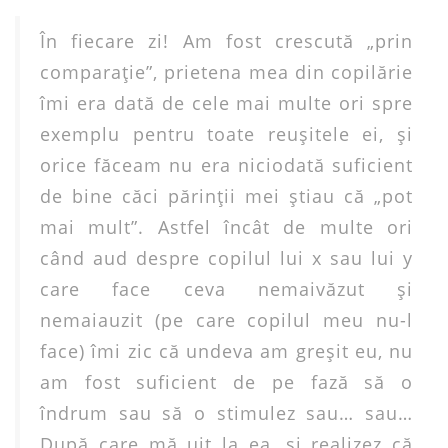
În fiecare zi! Am fost crescută „prin
comparaţie”, prietena mea din copilărie
îmi era dată de cele mai multe ori spre
exemplu pentru toate reuşitele ei, şi
orice făceam nu era niciodată suficient
de bine căci părinţii mei ştiau că „pot
mai mult”. Astfel încât de multe ori
când aud despre copilul lui x sau lui y
care face ceva nemaivăzut şi
nemaiauzit (pe care copilul meu nu-l
face) îmi zic că undeva am greşit eu, nu
am fost suficient de pe fază să o
îndrum sau să o stimulez sau… sau…
După care mă uit la ea, şi realizez că