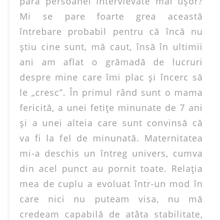
pară persoanei intervievate mai uşor?
Mi se pare foarte grea această
întrebare probabil pentru că încă nu
ştiu cine sunt, mă caut, însă în ultimii
ani am aflat o grămadă de lucruri
despre mine care îmi plac şi încerc să
le „cresc”. În primul rând sunt o mama
fericită, a unei fetiţe minunate de 7 ani
şi a unei alteia care sunt convinsă că
va fi la fel de minunată. Maternitatea
mi-a deschis un întreg univers, cumva
din acel punct au pornit toate. Relaţia
mea de cuplu a evoluat într-un mod în
care nici nu puteam visa, nu mă
credeam capabilă de atâta stabilitate,