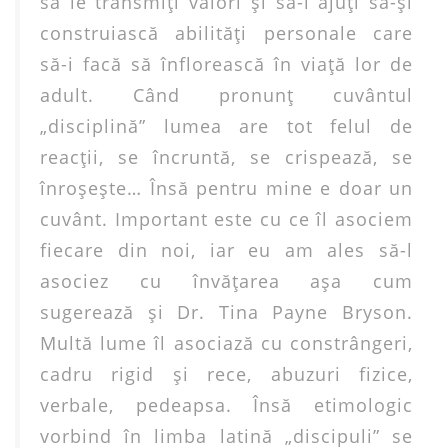
să le transmiţi valori şi să-i ajuţi să-şi
construiască abilităţi personale care
să-i facă să înflorească în viaţă lor de
adult. Când pronunţ cuvântul
„disciplină” lumea are tot felul de
reacţii, se încruntă, se crispează, se
înroşeşte… Însă pentru mine e doar un
cuvânt. Important este cu ce îl asociem
fiecare din noi, iar eu am ales să-l
asociez cu învăţarea aşa cum
sugerează şi Dr. Tina Payne Bryson.
Multă lume îl asociază cu constrângeri,
cadru rigid şi rece, abuzuri fizice,
verbale, pedeapsa. Însă etimologic
vorbind în limba latină „discipuli” se