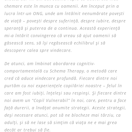
chemare este în munca cu oamenii. Am început prin a
lucra într-un ONG, unde am întâlnit nenumărate povești
de viață – povești despre suferință, despre iubire, despre
speranță și puterea de a continua. Această experiență
mi-a întărit convingerea că vreau să ajut oamenii să
găsească sens, să își regăsească echilibrul și să
descopere calea spre vindecare.
De atunci, am îmbinat abordarea cognitiv-
comportamentală cu Schema Therapy, o metodă care
cred că aduce vindecare profundă. Fiecare dintre noi
purtăm cu noi experiențele copilăriei noastre – felul în
care am fost iubiți, înțeleși sau respinși. Și fiecare dintre
noi avem un “Copil Vulnerabil” în noi, care, pentru a face
față durerii, a învățat anumite strategii. Aceste strategii,
deși necesare atunci, pot să ne blocheze mai târziu, ca
adulți, și să ne lase să simțim că viața ne e mai grea
decât ar trebui să fie.