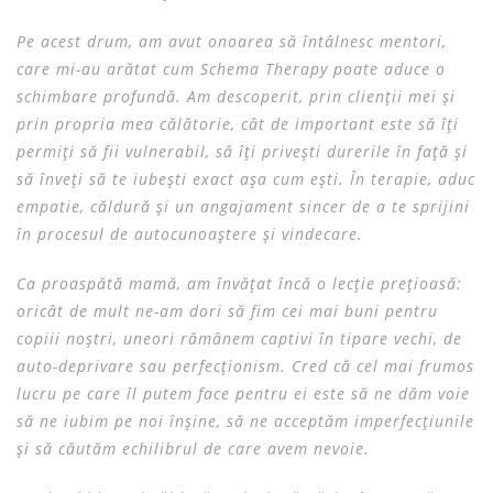
Pe acest drum, am avut onoarea să întâlnesc mentori,
care mi-au arătat cum Schema Therapy poate aduce o
schimbare profundă. Am descoperit, prin clienții mei și
prin propria mea călătorie, cât de important este să îți
permiți să fii vulnerabil, să îți privești durerile în față și
să înveți să te iubești exact așa cum ești. În terapie, aduc
empatie, căldură și un angajament sincer de a te sprijini
în procesul de autocunoaștere și vindecare.
Ca proaspătă mamă, am învățat încă o lecție prețioasă:
oricât de mult ne-am dori să fim cei mai buni pentru
copiii noștri, uneori rămânem captivi în tipare vechi, de
auto-deprivare sau perfecționism. Cred că cel mai frumos
lucru pe care îl putem face pentru ei este să ne dăm voie
să ne iubim pe noi înșine, să ne acceptăm imperfecțiunile
și să căutăm echilibrul de care avem nevoie.