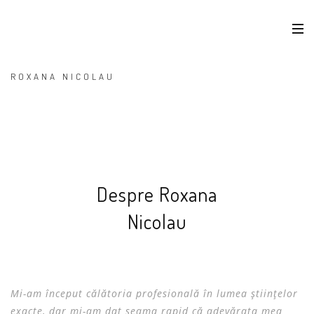
ROXANA NICOLAU
Despre Roxana
Nicolau
Mi-am început călătoria profesională în lumea științelor
exacte, dar mi-am dat seama rapid că adevărata mea