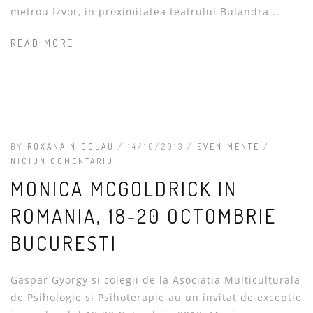
metrou Izvor, in proximitatea teatrului Bulandra...
READ MORE
BY
ROXANA NICOLAU
/ 14/10/2013 /
EVENIMENTE
/
NICIUN COMENTARIU
MONICA MCGOLDRICK IN
ROMANIA, 18-20 OCTOMBRIE
BUCURESTI
Gaspar Gyorgy si colegii de la Asociatia Multiculturala
de Psihologie si Psihoterapie au un invitat de exceptie