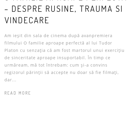
– DESPRE RUSINE, TRAUMA SI
VINDECARE
Am ieșit din sala de cinema după avanpremiera
filmului O familie aproape perfectă al lui Tudor
Platon cu senzația că am fost martorul unui exercițiu
de sinceritate aproape insuportabil. În timp ce
urmăream, mă tot întrebam: cum și-a convins
regizorul părinții să accepte nu doar să fie filmați,
dar...
READ MORE