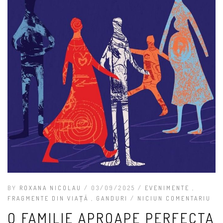
BY
ROXANA NICOLAU
/ 03/09/2025 /
EVENIMENTE
,
FRAGMENTE DIN VIAȚĂ
,
GANDURI
/
NICIUN COMENTARIU
O FAMILIE APROAPE PERFECTA