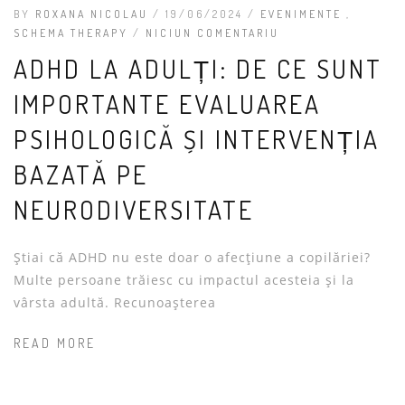
BY
ROXANA NICOLAU
/ 19/06/2024 /
EVENIMENTE
,
SCHEMA THERAPY
/
NICIUN COMENTARIU
ADHD LA ADULȚI: DE CE SUNT
IMPORTANTE EVALUAREA
PSIHOLOGICĂ ȘI INTERVENȚIA
BAZATĂ PE
NEURODIVERSITATE
Știai că ADHD nu este doar o afecțiune a copilăriei?
Multe persoane trăiesc cu impactul acesteia și la
vârsta adultă. Recunoașterea
READ MORE