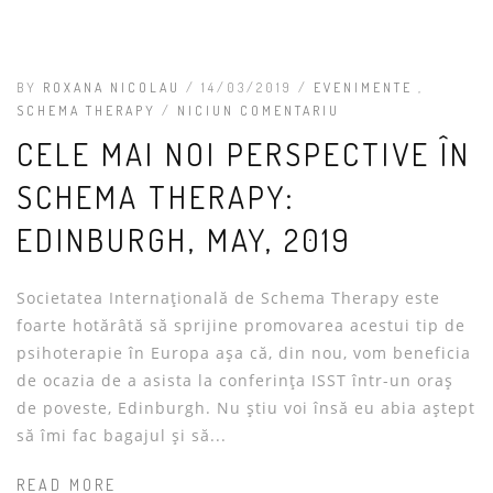
BY
ROXANA NICOLAU
/ 14/03/2019 /
EVENIMENTE
,
SCHEMA THERAPY
/
NICIUN COMENTARIU
CELE MAI NOI PERSPECTIVE ÎN
SCHEMA THERAPY:
EDINBURGH, MAY, 2019
Societatea Internațională de Schema Therapy este
foarte hotărâtă să sprijine promovarea acestui tip de
psihoterapie în Europa așa că, din nou, vom beneficia
de ocazia de a asista la conferința ISST într-un oraș
de poveste, Edinburgh. Nu știu voi însă eu abia aștept
să îmi fac bagajul și să...
READ MORE