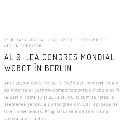
BY
ROXANA NICOLAU
/ 14/03/2019 /
EVENIMENTE
/
NICIUN COMENTARIU
AL 9-LEA CONGRES MONDIAL
WCBCT ÎN BERLIN
Anul acesta dacă vrei să îți întâlnești mentorii în ale
psihoterapiei cognitiv-comportamentale trebuie să fii
la Berlin, între 17 și 20 iulie. Nu ai cum să ratezi o
asemenea șansă, la un loc greii din CBT, aproape de
tine, în Germania. Programul se anunță a fi unul
spectaculos, multe...