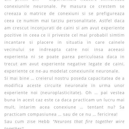
conexiunile neuronale. Pe masura ce crestem se
creeaza o matrice de conexiuni si se prefigureaza
ceea ce numim mai tarziu personalitate. Astfel daca
am crescut inconjurati de caini si am avut experiente
pozitive in ceea ce ii priveste cel mai probabil simtim
incantare si placere in situatia in care cainele
vecinului se indreapta catre noi insa aceeasi
experienta ni se poate parea periculoasa daca in
trecut am avut experiente negative legate de caini,
experiente ce ne-au modelat conexiunile neuronale.
Si mai bine … creierul nostru poseda capacitatea de a
modifica aceste circuite neuronale in urma unor
experiente noi (neuroplasticitate). Oh … pai vestea
buna in acest caz este ca daca practicam un lucru mai
mult, intarim acea conexiune … tentant nu? Sa
practicam compasiunea … sau de ce nu … fericirea!
Sau cum zise Hebb
"Neurons that fire together wire
together"
.