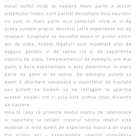
zonal astfel incat la nastere mare parte a ariilor
sistemului limbic sunt partial dezvoltate insa neuronii
nu sunt in mare parte inca conectati intre ei si de
aceea suntem practic deschisi catre experiente noi de
invatare. Sinapsele se dezvolta masiv in primii nostri
ani de viata. Aceste legaturi sunt modelate atat de
bagajul genetic si de sansa cat si de experienta
noastra de viata. Temperamentul de exemplu are mai
putin o baza experientala si este determinat in mare
parte de gene si de sansa. De exemplu putem sa
avem o abordare sanatoasa a aspectelor de noutate
sau putem sa tindem sa ne retragem la aparitia
acestor situatii noi si asta este cumva setat dinainte
de nastere.
Insa in ceea ce priveste modul nostru de relationare
si raportare la ceilalti creierul nostru imatur este
modelat in mod direct de experienta noastra de viata
din primii ani – experientele noastre stimuleaza