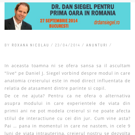
BY
ROXANA NICOLAU
/ 23/04/2014 /
ANUNTURI
/
In aceasta toamna ni se ofera sansa sa il ascultam
"live" pe Daniel J. Siegel vorbind despre modul in care
anatomia creierului este in mod direct influentata de
relatia de atasament dintre parinte si copil.
De ce ne ajuta? Pentru ca ne ofera o alternativa
asupra modului in care experientele de viata din
primii ani ne pot modela creierul si ne poate afecta
stilul de interactiune cu cei din jur. Cum vine asta?
Pai … pana in momentul in care ne nastem, in cele 9
luni de viata intrauterina, creierul nostru se dezvolta