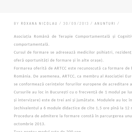
BY
ROXANA NICOLAU
/ 30/09/2013 /
ANUNTURI
/
Asociația Română de Terapie Comportamentală și Cogniti
comportamentală.
Cursul de formare se adresează medicilor psihiatri, rezidențil
oferă oportunități de formare și în alte orașe).
Formarea oferită de ARTCC este recunoscută ca formare de b
România. De asemenea, ARTCC, ca membru al Asociației Euro
se conformează cerințelor forurilor europene de acreditare 
Cursurile au loc in București cu o frecvență de 1 modul pe lu
și intervizare) este de trei ani și jumătate. Modulele au loc î
(echivalentul a 6 module didactice de cîte 1,5 ore pînă la 12
Procedura de admitere la formare constă în parcurgerea unui
octombrie 2013.