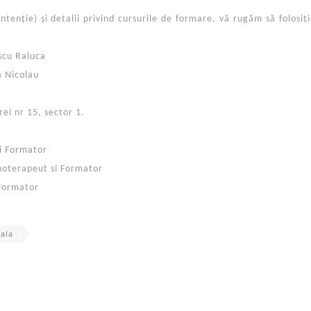
ntenție) și detalii privind cursurile de formare, vă rugăm să folosiț
scu Raluca
 Nicolau
ei nr 15, sector 1.
i Formator
ihoterapeut si Formator
 Formator
ala