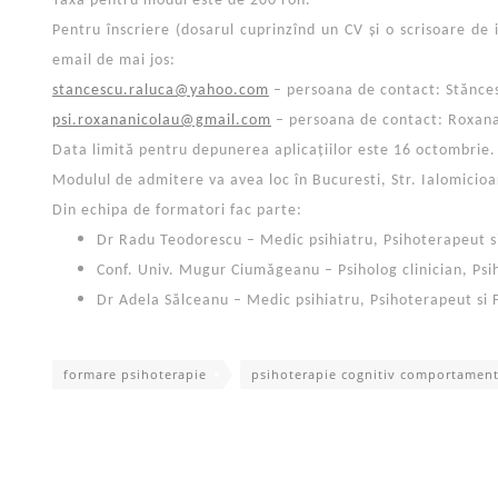
Taxa pentru modul este de 200 ron.
Pentru înscriere (dosarul cuprinzînd un CV și o scrisoare de i
email de mai jos:
stancescu.raluca@yahoo.com
– persoana de contact: Stănce
psi.roxananicolau@gmail.com
– persoana de contact: Roxana
Data limită pentru depunerea aplicațiilor este 16 octombrie.
Modulul de admitere va avea loc în Bucuresti, Str. Ialomicioar
Din echipa de formatori fac parte:
Dr Radu Teodorescu – Medic psihiatru, Psihoterapeut s
Conf. Univ. Mugur Ciumăgeanu – Psiholog clinician, Ps
Dr Adela Sălceanu – Medic psihiatru, Psihoterapeut si
formare psihoterapie
psihoterapie cognitiv comportament