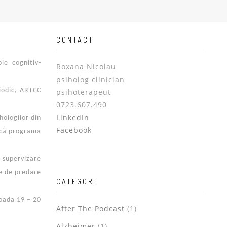
CONTACT
ie cognitiv-
Roxana Nicolau
psiholog clinician
riodic, ARTCC
psihoterapeut
0723.607.490
LinkedIn
ologilor din
Facebook
 că programa
e supervizare
le de predare
CATEGORII
ioada 19 – 20
After The Podcast
(1)
Alzheimer
(1)