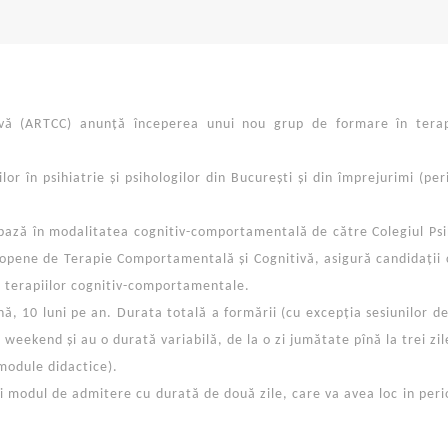
vă (ARTCC) anunță începerea unui nou grup de formare în terap
or în psihiatrie și psihologilor din București și din împrejurimi (pe
ază în modalitatea cognitiv-comportamentală de către Colegiul Psih
pene de Terapie Comportamentală și Cognitivă, asigură candidații
a terapiilor cognitiv-comportamentale.
nă, 10 luni pe an. Durata totală a formării (cu excepția sesiunilor d
n weekend și au o durată variabilă, de la o zi jumătate pînă la trei zi
 module didactice).
 modul de admitere cu durată de două zile, care va avea loc in per