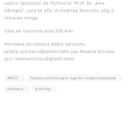
cadrul Spitalului de Psihiatrie “Prof. Dr. Alex.
Obregia”, care se afla in cladirea Directiei, etaj 2,
intrarea stinga.
Taxa de inscriere este 200 Ron.
Persoane de contact Adela Salceanu
(adela_salceanu@yahoo.com) sau Roxana Nicolau
(psi.roxananicolau@gmail.com)
ARTCC
formare psihoterapie cognitiv comportamentala
psihiatru
psiholog