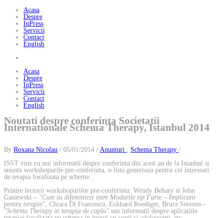
Acasa
Despre
InPress
Servicii
Contact
English
Acasa
Despre
InPress
Servicii
Contact
English
Noutati despre conferinta Societatii
Internationale Schema Therapy, Istanbul 2014
By
Roxana Nicolau
/ 05/01/2014 /
Anunturi
,
Schema Therapy
/
ISST vine cu noi informatii despre conferinta din acest an de la Istanbul si
anunta workshopurile pre-conferinta, o lista generoasa pentru cei interesati
de terapia focalizata pe scheme.
Printre lectorii workshopurilor pre-conferinta: Wendy Behary si John
Gasiewski –
"Cum sa diferentiezi intre Modurile tip Furie – Implicatii
pentru terapie"
, Chiara Di Francesco, Eckhard Roediger, Bruce Stevens –
"Schema Therapy in terapia de cuplu"
sau informatii despre aplicatiile
terapiei focalizata pe schema in lucrul cu copii si adolescenti, etc.