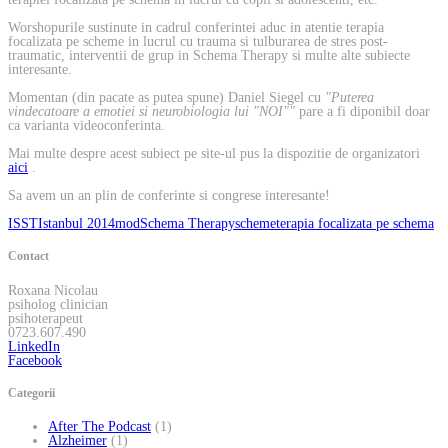
Worshopurile sustinute in cadrul conferintei aduc in atentie terapia
focalizata pe scheme in lucrul cu trauma si tulburarea de stres post-
traumatic, interventii de grup in Schema Therapy si multe alte subiecte
interesante.
Momentan (din pacate as putea spune) Daniel Siegel cu
"Puterea
vindecatoare a emotiei si neurobiologia lui "NOI""
pare a fi diponibil doar
ca varianta videoconferinta.
Mai multe despre acest subiect pe site-ul pus la dispozitie de organizatori
aici
.
Sa avem un an plin de conferinte si congrese interesante!
ISST
Istanbul 2014
mod
Schema Therapy
scheme
terapia focalizata pe schema
Contact
Roxana Nicolau
psiholog clinician
psihoterapeut
0723.607.490
LinkedIn
Facebook
Categorii
After The Podcast
(1)
Alzheimer
(1)