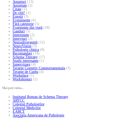
Anunturi
(13)
Anxietate
(2)
Citate
(1)
De citit!
(1)
Emotii
(3)
Evenimente
(6)
Fără categorie
(5)
Fragmente din viață
(18)
Ganduri
(5)
Impressum
(2)
Interviuri
(2)
Neurodivergență
(12)
NeuroVision
(3)
Psihologie clinica
(8)
Recomandari
(14)
Schema Therapy
(17)
Studii interesante
(1)
Supervizare
(4)
Terapie Cognitiv Comportamentala
(3)
Terapie de Cuplu
(4)
Workplace
(1)
Workshopuri
(2)
Mai poti vizita...
Institutul Roman de Schema Therapy
ARTCC
Colegiul Psihologilor
Colegiul Medicilor
EABCT
Asociatia Americana de Psihologie