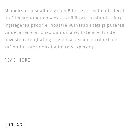
Memoirs of a snail de Adam Elliot este mai mult decât
un film stop-motion – este o călătorie profundă către
înțelegerea propriei noastre vulnerabilități și puterea
vindecătoare a conexiunii umane. Este acel tip de
poveste care îți atinge cele mai ascunse colțuri ale
sufletului, oferindu-ți alinare și speranță.
READ MORE
CONTACT