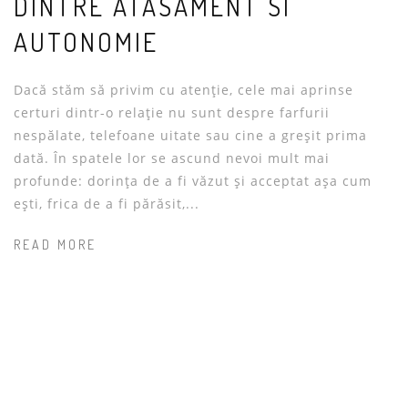
DINTRE ATASAMENT SI
AUTONOMIE
Dacă stăm să privim cu atenție, cele mai aprinse
certuri dintr-o relație nu sunt despre farfurii
nespălate, telefoane uitate sau cine a greșit prima
dată. În spatele lor se ascund nevoi mult mai
profunde: dorința de a fi văzut și acceptat așa cum
ești, frica de a fi părăsit,...
READ MORE