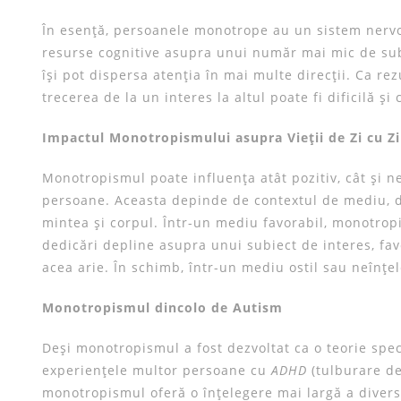
În esență, persoanele monotrope au un sistem nervo
resurse cognitive asupra unui număr mai mic de sub
își pot dispersa atenția în mai multe direcții. Ca re
trecerea de la un interes la altul poate fi dificilă 
Impactul Monotropismului asupra Vieții de Zi cu Zi
Monotropismul poate influența atât pozitiv, cât și n
persoane. Aceasta depinde de contextul de mediu, de
mintea și corpul. Într-un mediu favorabil, monotropi
dedicări depline asupra unui subiect de interes, fa
acea arie. În schimb, într-un mediu ostil sau neînțe
Monotropismul dincolo de Autism
Deși monotropismul a fost dezvoltat ca o teorie spec
experiențele multor persoane cu
ADHD
(tulburare de
monotropismul oferă o înțelegere mai largă a divers