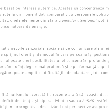
s bazat pe interese puternice. Acestea își concentrează m
iecte la un moment dat, comparativ cu persoanele politro
zultat, unele elemente din afara
„tunelului atențional”
pot fi
și consumatoare de energie.
egativ nevoile senzoriale, sociale și de comunicare ale une
 sprijinul oferit și de modul în care persoana își gestion
smul poate oferi posibilitatea unei concentrări profunde ș
vorizând o înțelegere mai profundă și o performanță super
legător, poate amplifica dificultățile de adaptare și de co
ifică autismului, cercetările recente arată că aceasta descr
 deficit de atenție și hiperactivitate) sau cu
AuDHD
. Astfel,
ității neurocognitive, deschizând noi perspective asupra 