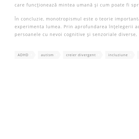
care funcționează mintea umană și cum poate fi sprij
În concluzie, monotropismul este o teorie importantă
experimenta lumea. Prin aprofundarea înțelegerii ace
persoanele cu nevoi cognitive și senzoriale diverse,
ADHD
autism
creier divergent
incluziune