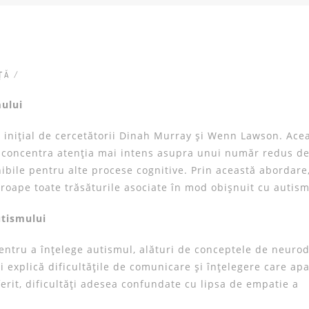
NȚĂ
/
ului
 inițial de cercetătorii Dinah Murray și Wenn Lawson. Acea
 concentra atenția mai intens asupra unui număr redus de
bile pentru alte procese cognitive. Prin această abordare
roape toate trăsăturile asociate în mod obișnuit cu autism
utismului
ntru a înțelege autismul, alături de conceptele de neurod
explică dificultățile de comunicare și înțelegere care apa
erit, dificultăți adesea confundate cu lipsa de empatie a