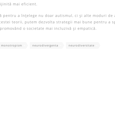
inită mai eficient.
 pentru a înțelege nu doar autismul, ci și alte moduri de 
stei teorii, putem dezvolta strategii mai bune pentru a sp
 promovând o societate mai incluzivă și empatică.
monotropism
neurodivergenta
neurodiversitate