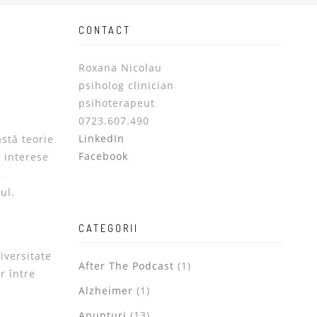
CONTACT
Roxana Nicolau
psiholog clinician
psihoterapeut
0723.607.490
LinkedIn
stă teorie
Facebook
 interese
,
ul.
CATEGORII
iversitate
After The Podcast
(1)
r între
Alzheimer
(1)
Anunturi
(13)