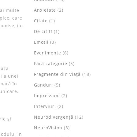
Anxietate
(2)
ai multe
pice, care
Citate
(1)
 omise, iar
De citit!
(1)
Emotii
(3)
Evenimente
(6)
i
Fără categorie
(5)
ează
Fragmente din viață
(18)
i a unei
ioară în
Ganduri
(5)
municare.
Impressum
(2)
Interviuri
(2)
Neurodivergență
(12)
ie și
NeuroVision
(3)
modului în