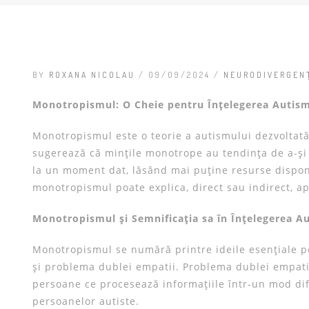
BY
ROXANA NICOLAU
/ 09/09/2024 /
NEURODIVERGE
Monotropismul: O Cheie pentru Înțelegerea Autism
Monotropismul este o teorie a autismului dezvoltată
sugerează că mințile monotrope au tendința de a-și
la un moment dat, lăsând mai puține resurse disponi
monotropismul poate explica, direct sau indirect, ap
Monotropismul și Semnificația sa în Înțelegerea A
Monotropismul se numără printre ideile esențiale pe
și problema dublei empatii. Problema dublei empatii 
persoane ce procesează informațiile într-un mod dif
persoanelor autiste.