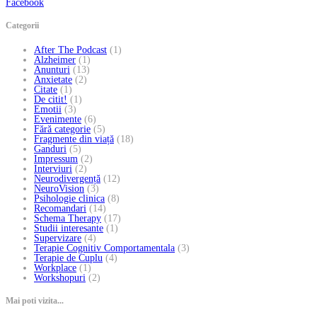
Facebook
Categorii
After The Podcast
(1)
Alzheimer
(1)
Anunturi
(13)
Anxietate
(2)
Citate
(1)
De citit!
(1)
Emotii
(3)
Evenimente
(6)
Fără categorie
(5)
Fragmente din viață
(18)
Ganduri
(5)
Impressum
(2)
Interviuri
(2)
Neurodivergență
(12)
NeuroVision
(3)
Psihologie clinica
(8)
Recomandari
(14)
Schema Therapy
(17)
Studii interesante
(1)
Supervizare
(4)
Terapie Cognitiv Comportamentala
(3)
Terapie de Cuplu
(4)
Workplace
(1)
Workshopuri
(2)
Mai poti vizita...