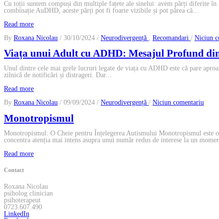
Cu toții suntem compuși din multiple fațete ale sinelui: avem părți diferite în
combinație AuDHD, aceste părți pot fi foarte vizibile și pot părea că...
Read more
By
Roxana Nicolau
/ 30/10/2024 /
Neurodivergență
,
Recomandari
/
Niciun c
Viața unui Adult cu ADHD: Mesajul Profund din
Unul dintre cele mai grele lucruri legate de viața cu ADHD este că pare aproa
zilnică de notificări și distrageri. Dar...
Read more
la
By
Roxana Nicolau
/ 09/09/2024 /
Neurodivergență
/
Niciun comentariu
Mono
Monotropismul
Monotropismul: O Cheie pentru Înțelegerea Autismului Monotropismul este o te
concentra atenția mai intens asupra unui număr redus de interese la un moment
Read more
Contact
Roxana Nicolau
psiholog clinician
psihoterapeut
0723.607.490
LinkedIn