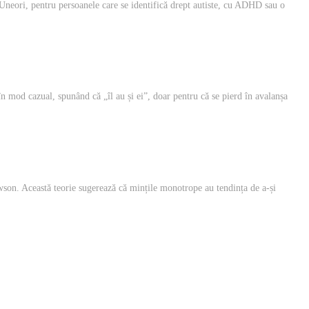
. Uneori, pentru persoanele care se identifică drept autiste, cu ADHD sau o
 mod cazual, spunând că „îl au și ei”, doar pentru că se pierd în avalanșa
son. Această teorie sugerează că mințile monotrope au tendința de a-și