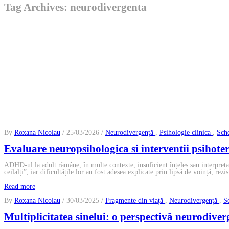
Tag Archives: neurodivergenta
By
Roxana Nicolau
/ 25/03/2026 /
Neurodivergență
,
Psihologie clinica
,
Sch
Evaluare neuropsihologica si interventii psihot
ADHD-ul la adult rămâne, în multe contexte, insuficient înțeles sau interpretat
ceilalți”, iar dificultățile lor au fost adesea explicate prin lipsă de voință, rezis
Read more
By
Roxana Nicolau
/ 30/03/2025 /
Fragmente din viață
,
Neurodivergență
,
S
Multiplicitatea sinelui: o perspectivă neurodive