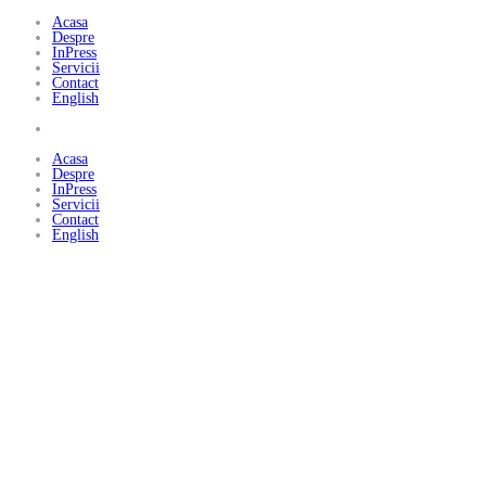
Acasa
Despre
InPress
Servicii
Contact
English
Acasa
Despre
InPress
Servicii
Contact
English