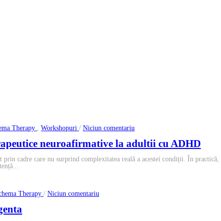
la
ema Therapy
,
Workshopuri
/
Niciun comentariu
Evaluare
neuropsihologica
erapeutice neuroafirmative la adultii cu ADHD
si
interventii
 prin cadre care nu surprind complexitatea reală a acestei condiții. În practică,
psihoterapeutice
tență...
neuroafirmative
la
adultii
cu
la
chema Therapy
/
Niciun comentariu
ADHD
Multiplicitatea
sinelui:
rgenta
o
perspectivă