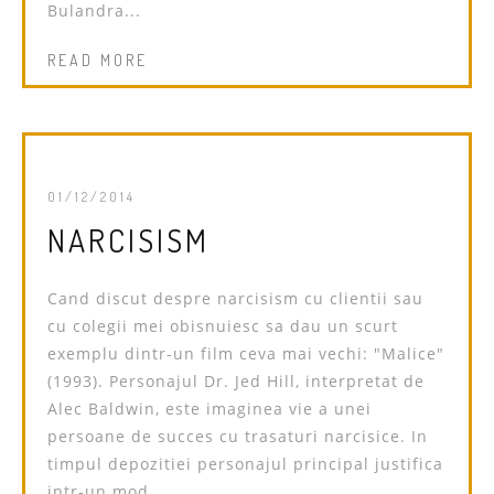
Bulandra...
READ MORE
01/12/2014
NARCISISM
Cand discut despre narcisism cu clientii sau
cu colegii mei obisnuiesc sa dau un scurt
exemplu dintr-un film ceva mai vechi: "Malice"
(1993). Personajul Dr. Jed Hill, interpretat de
Alec Baldwin, este imaginea vie a unei
persoane de succes cu trasaturi narcisice. In
timpul depozitiei personajul principal justifica
intr-un mod...