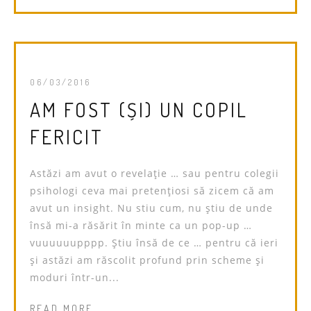
06/03/2016
AM FOST (ȘI) UN COPIL
FERICIT
Astăzi am avut o revelație … sau pentru colegii
psihologi ceva mai pretențiosi să zicem că am
avut un insight. Nu stiu cum, nu știu de unde
însă mi-a răsărit în minte ca un pop-up …
vuuuuuupppp. Știu însă de ce … pentru că ieri
și astăzi am răscolit profund prin scheme și
moduri într-un...
READ MORE