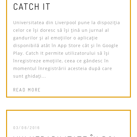
CATCH IT
Universitatea din Liverpool pune la dispoziția
celor ce își doresc să își țină un jurnal al
gandurilor și al emoțiilor o aplicație
disponibilă atât în App Store cât și în Google
Play. Catch It permite utilizatorului să își
înregistreze emoțiile, ceea ce gândesc în
momentul înregistrării acesteia după care
sunt ghidați...
READ MORE
03/06/2016