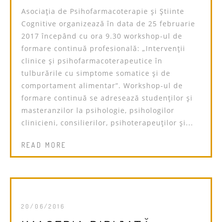
Asociația de Psihofarmacoterapie și Știinte
Cognitive organizează în data de 25 februarie
2017 începând cu ora 9.30 workshop-ul de
formare continuă profesională: „Intervenții
clinice și psihofarmacoterapeutice în
tulburările cu simptome somatice și de
comportament alimentar”. Workshop-ul de
formare continuă se adresează studenților și
masteranzilor la psihologie, psihologilor
clinicieni, consilierilor, psihoterapeuţilor și...
READ MORE
20/06/2016