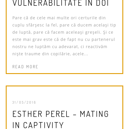
VULNERABILITATE ÎN DOI
Pare că de cele mai multe ori certurile din
cuplu sfârșesc la fel, pare că ducem același tip
de luptă, pare că facem aceleași greșeli. Și ce
este mai grav este că de fapt nu cu partenerul
nostru ne luptăm cu adevarat, ci reactivăm
niște traume din copilărie, acele...
READ MORE
31/05/2016
ESTHER PEREL – MATING
IN CAPTIVITY