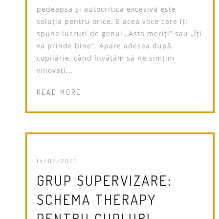
pedeapsa și autocritica excesivă este
soluția pentru orice. E acea voce care îți
spune lucruri de genul „Asta meriți” sau „Îți
va prinde bine”. Apare adesea după
copilărie, când învățăm să ne simțim
vinovați...
READ MORE
14/02/2023
GRUP SUPERVIZARE:
SCHEMA THERAPY
PENTRU CUPLURI