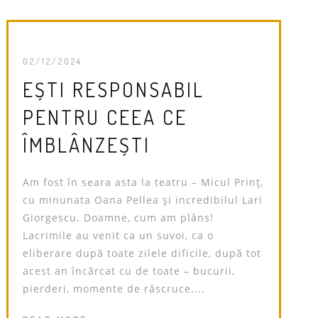
02/12/2024
EȘTI RESPONSABIL
PENTRU CEEA CE
ÎMBLÂNZEȘTI
Am fost în seara asta la teatru – Micul Prinț,
cu minunata Oana Pellea și incredibilul Lari
Giorgescu. Doamne, cum am plâns!
Lacrimile au venit ca un suvoi, ca o
eliberare după toate zilele dificile, după tot
acest an încărcat cu de toate – bucurii,
pierderi, momente de răscruce....