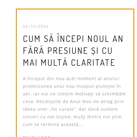
30/12/2024
CUM SĂ ÎNCEPI NOUL AN
FĂRĂ PRESIUNE ȘI CU
MAI MULTĂ CLARITATE
A început din nou acel moment al anului:
promisiunea unui nou început plutește în
aer, iar noi ne simțim motivați să schimbăm
ceva. Rezoluțiile de Anul Nou ne atrag prin
ideea unei „foi curate”, dar dacă suntem
sinceri cu noi înșine, mulți dintre noi știm
cum se termină această...