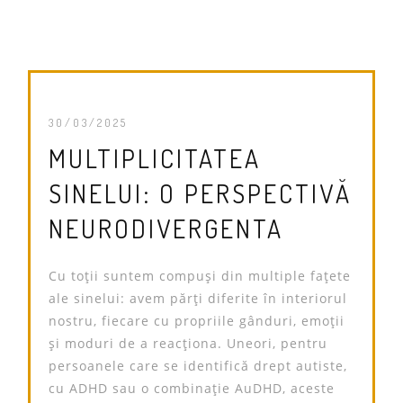
30/03/2025
MULTIPLICITATEA
SINELUI: O PERSPECTIVĂ
NEURODIVERGENTA
Cu toții suntem compuși din multiple fațete
ale sinelui: avem părți diferite în interiorul
nostru, fiecare cu propriile gânduri, emoții
și moduri de a reacționa. Uneori, pentru
persoanele care se identifică drept autiste,
cu ADHD sau o combinație AuDHD, aceste