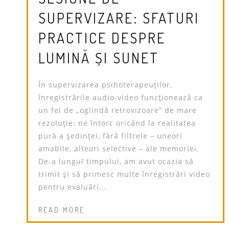
SUPERVIZARE: SFATURI
PRACTICE DESPRE
LUMINĂ ȘI SUNET
În supervizarea psihoterapeuților,
înregistrările audio-video funcționează ca
un fel de „oglindă retrovizoare” de mare
rezoluție: ne întorc oricând la realitatea
pură a ședinței, fără filtrele – uneori
amabile, alteori selective – ale memoriei.
De-a lungul timpului, am avut ocazia să
trimit și să primesc multe înregistrări video
pentru evaluări...
READ MORE