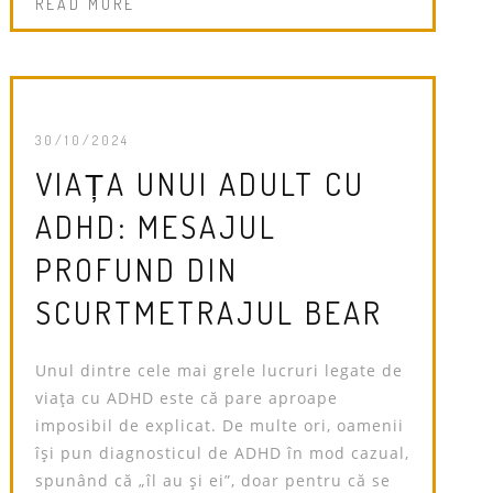
READ MORE
30/10/2024
VIAȚA UNUI ADULT CU
ADHD: MESAJUL
PROFUND DIN
SCURTMETRAJUL BEAR
Unul dintre cele mai grele lucruri legate de
viața cu ADHD este că pare aproape
imposibil de explicat. De multe ori, oamenii
își pun diagnosticul de ADHD în mod cazual,
spunând că „îl au și ei”, doar pentru că se