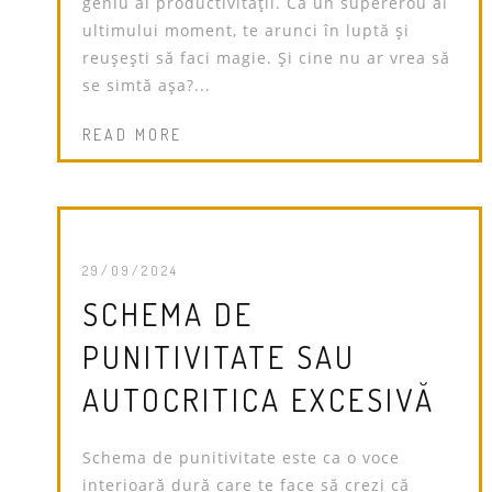
geniu al productivității. Ca un supererou al
ultimului moment, te arunci în luptă și
reușești să faci magie. Și cine nu ar vrea să
se simtă așa?...
READ MORE
29/09/2024
SCHEMA DE
PUNITIVITATE SAU
AUTOCRITICA EXCESIVĂ
Schema de punitivitate este ca o voce
interioară dură care te face să crezi că