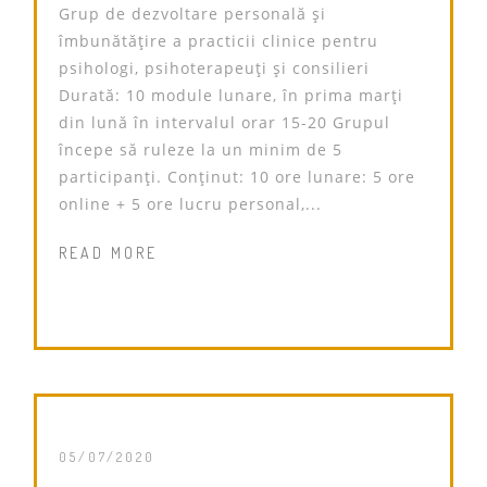
Grup de dezvoltare personală și
îmbunătățire a practicii clinice pentru
psihologi, psihoterapeuți și consilieri
Durată: 10 module lunare, în prima marți
din lună în intervalul orar 15-20 Grupul
începe să ruleze la un minim de 5
participanți. Conținut: 10 ore lunare: 5 ore
online + 5 ore lucru personal,...
READ MORE
05/07/2020