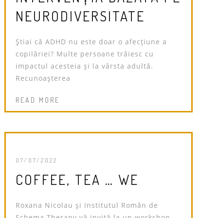
NEURODIVERSITATE
Știai că ADHD nu este doar o afecțiune a
copilăriei? Multe persoane trăiesc cu
impactul acesteia și la vârsta adultă.
Recunoașterea
READ MORE
07/07/2022
COFFEE, TEA … WE
Roxana Nicolau și Institutul Român de
Schema Therapy vă invită la un workshop