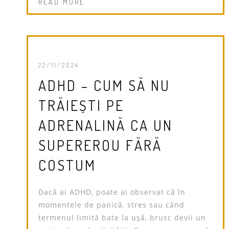
READ MORE
22/11/2024
ADHD – CUM SĂ NU
TRĂIEȘTI PE
ADRENALINĂ CA UN
SUPEREROU FĂRĂ
COSTUM
Dacă ai ADHD, poate ai observat că în
momentele de panică, stres sau când
termenul limită bate la ușă, brusc devii un