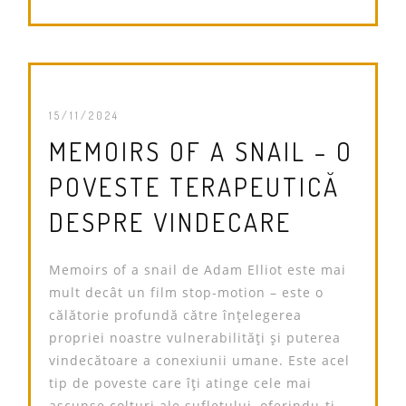
15/11/2024
MEMOIRS OF A SNAIL – O
POVESTE TERAPEUTICĂ
DESPRE VINDECARE
Memoirs of a snail de Adam Elliot este mai
mult decât un film stop-motion – este o
călătorie profundă către înțelegerea
propriei noastre vulnerabilități și puterea
vindecătoare a conexiunii umane. Este acel
tip de poveste care îți atinge cele mai
ascunse colțuri ale sufletului, oferindu-ți