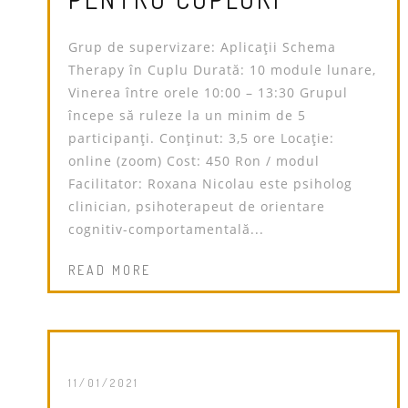
Grup de supervizare: Aplicații Schema
Therapy în Cuplu Durată: 10 module lunare,
Vinerea între orele 10:00 – 13:30 Grupul
începe să ruleze la un minim de 5
participanți. Conținut: 3,5 ore Locație:
online (zoom) Cost: 450 Ron / modul
Facilitator: Roxana Nicolau este psiholog
clinician, psihoterapeut de orientare
cognitiv-comportamentală...
READ MORE
11/01/2021