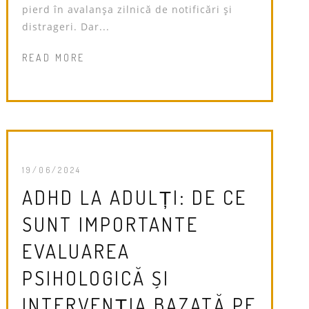
pierd în avalanșa zilnică de notificări și
distrageri. Dar...
READ MORE
19/06/2024
ADHD LA ADULȚI: DE CE
SUNT IMPORTANTE
EVALUAREA
PSIHOLOGICĂ ȘI
INTERVENȚIA BAZATĂ PE