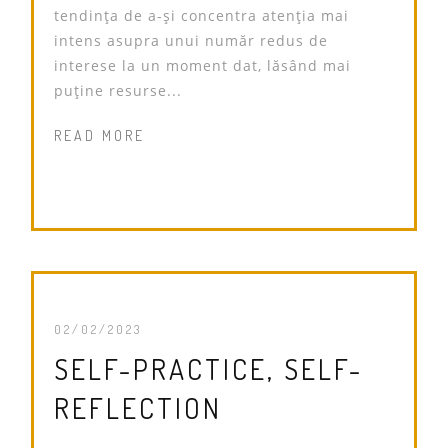
tendința de a-și concentra atenția mai
intens asupra unui număr redus de
interese la un moment dat, lăsând mai
puține resurse...
READ MORE
02/02/2023
SELF-PRACTICE, SELF-
REFLECTION