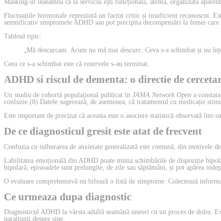
Masking-ul înseamnă că la serviciu ești funcțională, atentă, organizată aparent
Fluctuațiile hormonale reprezintă un factor critic și insuficient recunoscut.
semnificativ simptomele ADHD sau pot precipita decompensări la femei care 
Tabloul tipic:
„Mă descurcam. Acum nu mă mai descurc. Ceva s-a schimbat și nu înțe
Ceea ce s-a schimbat este că rezervele s-au terminat.
ADHD si riscul de dementa: o directie de cercet
Un studiu de cohortă populațional publicat în
JAMA Network Open
a constata
confuzie.(8) Datele sugerează, de asemenea, că tratamentul cu medicație stimul
Este important de precizat că aceasta este o asociere statistică observată într-u
De ce diagnosticul gresit este atat de frecvent
Confuzia cu tulburarea de anxietate generalizată este comună, din motivele deja
Labilitatea emoțională din ADHD poate mima schimbările de dispoziție bipolare.
bipolară, episoadele sunt prelungite, de zile sau săptămâni, și pot apărea inde
O evaluare comprehensivă nu bifează o listă de simptome. Colectează informații 
Ce urmeaza dupa diagnostic
Diagnosticul ADHD la vârsta adultă seamănă uneori cu un proces de doliu. Există
narațiunii despre sine.