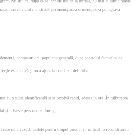
rogram. Nu știu că, după ce se închide ușa de la intrare, nu mai ai nimic rămas.
 ce înseamnă că ciclul menstrual, perimenopauza și menopauza pot agrava
demență, comparativ cu populația generală, după controlul factorilor de
ecție este activă și nu a ajuns la concluzii definitive.
 au o sursă identificabilă și se rezolvă rapid, adesea în ore. În tulburarea
al și privește persoana ca întreg.
are nu a văzut), tristețe pentru timpul pierdut și, în final, o reconstruire a