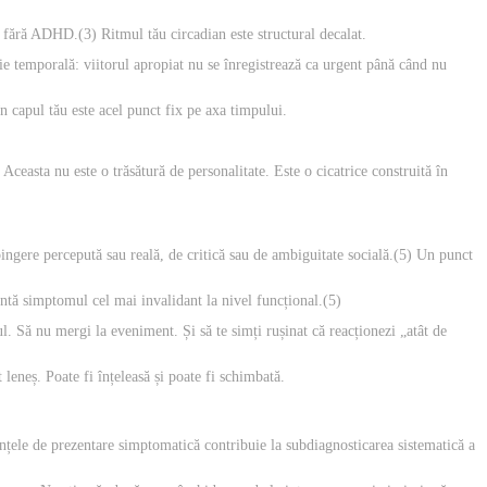
e fără ADHD.(3) Ritmul tău circadian este structural decalat.
e temporală: viitorul apropiat nu se înregistrează ca urgent până când nu
în capul tău este acel punct fix pe axa timpului.
Aceasta nu este o trăsătură de personalitate. Este o cicatrice construită în
ingere percepută sau reală, de critică sau de ambiguitate socială.(5) Un punct
intă simptomul cel mai invalidant la nivel funcțional.(5)
l. Să nu mergi la eveniment. Și să te simți rușinat că reacționezi „atât de
leneș. Poate fi înțeleasă și poate fi schimbată.
ențele de prezentare simptomatică contribuie la subdiagnosticarea sistematică a