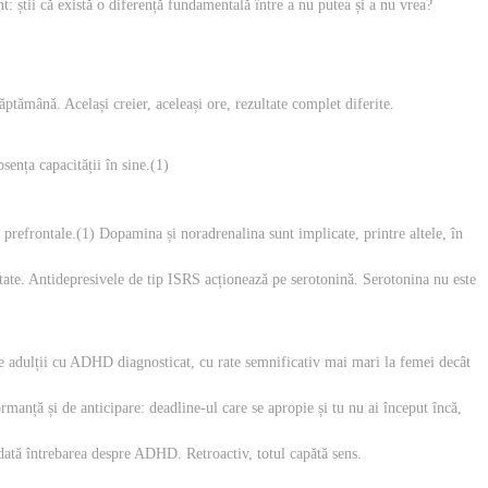
: știi că există o diferență fundamentală între a nu putea și a nu vrea?
ăptămână. Același creier, aceleași ore, rezultate complet diferite.
sența capacității în sine.(1)
prefrontale.(1) Dopamina și noradrenalina sunt implicate, printre altele, în
etate. Antidepresivele de tip ISRS acționează pe serotonină. Serotonina nu este
re adulții cu ADHD diagnosticat, cu rate semnificativ mai mari la femei decât
manță și de anticipare: deadline-ul care se apropie și tu nu ai început încă,
 dată întrebarea despre ADHD. Retroactiv, totul capătă sens.