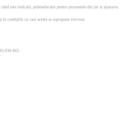
ând este indicată, psihoeducație pentru persoanele din jur și ajustarea
i în condițiile cu care acesta se suprapune frecvent.
(6):830-843.
.