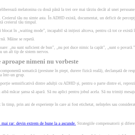
u eliberează melatonina cu două până la trei ore mai târziu decât al unei persoan
 Creierul tău nu simte asta. În ADHD există, documentat, un deficit de percepți
ă creierul tău timpul.
blocat în „waiting mode”, incapabil să inițiezi altceva, pentru că tot ce există 
ernă. Mâine se repetă.
ătoare: „nu sunt suficient de bun”, „nu pot duce nimic la capăt”, „sunt o povară.” 
u un alt tip de sistem nervos.
e aproape nimeni nu vorbeste
omponentă somatică (presiune în piept, durere fizică reală), declanșată de resp
a într-un grup.
roporție semnificativă dintre adulții cu ADHD și, pentru o parte dintre ei, reprez
ă aibă măcar șansa să apară. Să nu aplici pentru jobul acela. Să nu trimiți mesaju
imp, prin ani de experiențe în care ai fost etichetat, neînțeles sau considerat 
 mai rar: devin extrem de bune la a ascunde.
Strategiile compensatorii și difer