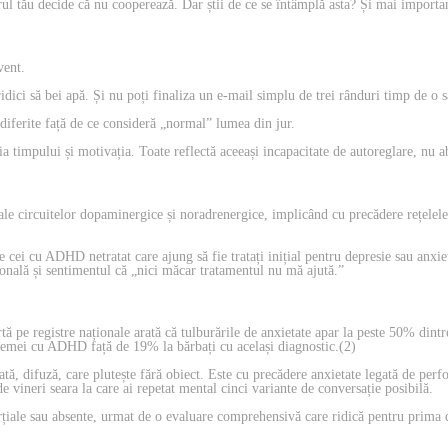
l tău decide că nu cooperează. Dar știi de ce se întâmplă asta? Și mai important
vent.
ridici să bei apă. Și nu poți finaliza un e-mail simplu de trei rânduri timp de o s
diferite față de ce consideră „normal” lumea din jur.
a timpului și motivația. Toate reflectă aceeași incapacitate de autoreglare, nu ab
e circuitelor dopaminergice și noradrenergice, implicând cu precădere rețelele 
 cei cu ADHD netratat care ajung să fie tratați inițial pentru depresie sau anxi
onală și sentimentul că „nici măcar tratamentul nu mă ajută.”
ă pe registre naționale arată că tulburările de anxietate apar la peste 50% dint
 femei cu ADHD față de 19% la bărbați cu același diagnostic.(2)
, difuză, care plutește fără obiect. Este cu precădere anxietate legată de perfor
 vineri seara la care ai repetat mental cinci variante de conversație posibilă.
parțiale sau absente, urmat de o evaluare comprehensivă care ridică pentru prima