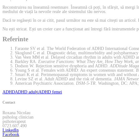
Reconstruirea nu înseamnă resemnare. Înseamnă că poți, în sfârșit, să mergi în
mediului de viață la nevoile reale ale sistemului tău nervos.
Dacă te regăsești în ce ai citit, pasul următor nu este să mai citești un artico
Nu ești stricat. Ești un creier care a funcționat ani întregi fără instrumentele p
Referinte
Faraone SV et al. The World Federation of ADHD International Cons
Skoglund C et al. Diagnostic delay, multimorbidity and polypharma
Van Veen MM et al. Delayed circadian rhythm in adults with ADHD an
Barkley RA.
Executive Functions: What They Are, How They Work, a
Dodson W. Rejection sensitive dysphoria and ADHD.
ADDitude Maga
Young S et al. Females with ADHD: An expert consensus statement.
B
Smari K et al. Perimenopausal symptoms in women with and without 
Levine SZ et al. Adult ADHD and the risk of dementia.
JAMA Networ
American Psychiatric Association.
DSM-5-TR
. Washington, DC: APA;
ADHD
ADHD adulți
ADHD femei
Contact
Roxana Nicolau
psiholog clinician
psihoterapeut
0723.607.490
LinkedIn
Facebook