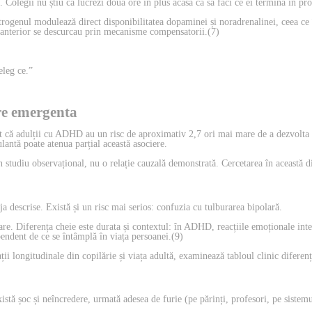
. Colegii nu știu că lucrezi două ore în plus acasă ca să faci ce ei termină în p
 Estrogenul modulează direct disponibilitatea dopaminei și noradrenalinei, ceea
anterior se descurcau prin mecanisme compensatorii.(7)
leg ce.”
are emergenta
t că adulții cu ADHD au un risc de aproximativ 2,7 ori mai mare de a dezvolta 
antă poate atenua parțial această asociere.
n studiu observațional, nu o relație cauzală demonstrată. Cercetarea în această dir
 descrise. Există și un risc mai serios: confuzia cu tulburarea bipolară.
 Diferența cheie este durata și contextul: în ADHD, reacțiile emoționale intense
pendent de ce se întâmplă în viața persoanei.(9)
longitudinale din copilărie și viața adultă, examinează tabloul clinic diferenți
 șoc și neîncredere, urmată adesea de furie (pe părinți, profesori, pe sistemul c