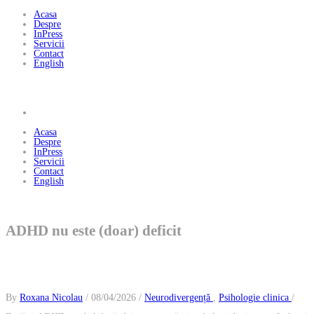
Acasa
Despre
InPress
Servicii
Contact
English
Acasa
Despre
InPress
Servicii
Contact
English
ADHD nu este (doar) deficit
By
Roxana Nicolau
/ 08/04/2026 /
Neurodivergență
,
Psihologie clinica
/