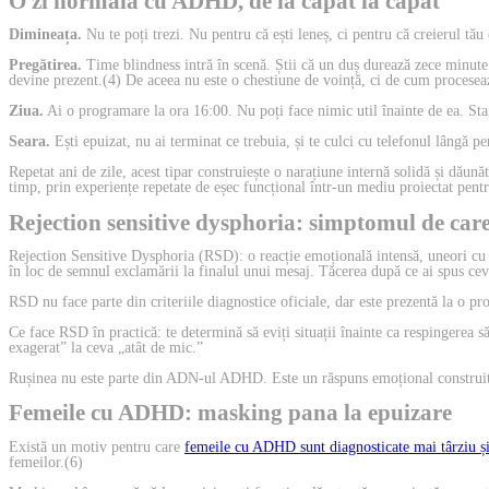
O zi normala cu ADHD, de la capat la capat
Dimineața.
Nu te poți trezi. Nu pentru că ești leneș, ci pentru că creierul tă
Pregătirea.
Time blindness intră în scenă. Știi că un duș durează zece minute.
devine prezent.(4) De aceea nu este o chestiune de voință, ci de cum proceseaz
Ziua.
Ai o programare la ora 16:00. Nu poți face nimic util înainte de ea. Stai 
Seara.
Ești epuizat, nu ai terminat ce trebuia, și te culci cu telefonul lângă p
Repetat ani de zile, acest tipar construiește o narațiune internă solidă și dăun
timp, prin experiențe repetate de eșec funcțional într-un mediu proiectat pentr
Rejection sensitive dysphoria: simptomul de car
Rejection Sensitive Dysphoria (RSD): o reacție emoțională intensă, uneori cu c
în loc de semnul exclamării la finalul unui mesaj. Tăcerea după ce ai spus cev
RSD nu face parte din criteriile diagnostice oficiale, dar este prezentă la o p
Ce face RSD în practică: te determină să eviți situații înainte ca respingerea s
exagerat” la ceva „atât de mic.”
Rușinea nu este parte din ADN-ul ADHD. Este un răspuns emoțional construit în t
Femeile cu ADHD: masking pana la epuizare
Există un motiv pentru care
femeile cu ADHD sunt diagnosticate mai târziu și
femeilor.(6)