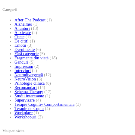
Categorii
After The Podcast
(1)
Alzheimer
(1)
Anunturi
(13)
Anxietate
(2)
Citate
(1)
De citit!
(1)
Emotii
(3)
Evenimente
(6)
Fără categorie
(5)
Fragmente din viață
(18)
Ganduri
(5)
Impressum
(2)
Interviuri
(2)
Neurodivergență
(12)
NeuroVision
(3)
Psihologie clinica
(8)
Recomandari
(14)
Schema Therapy
(17)
Studii interesante
(1)
Supervizare
(4)
Terapie Cognitiv Comportamentala
(3)
Terapie de Cuplu
(4)
Workplace
(1)
Workshopuri
(2)
Mai poti vizita...