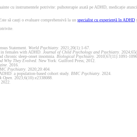
ainte cu instrumentele potrivite: psihoterapie axată pe ADHD, medicație atunci c
l. Este să cauți o evaluare comprehensivă la un
specialist cu experiență în ADHD
ș
otrivite.
ensus Statement.
World Psychiatry
. 2021;20(1):1-67.
cy in females with ADHD.
Journal of Child Psychology and Psychiatry
. 2024;65
d chronic sleep-onset insomnia.
Biological Psychiatry
. 2010;67(11):1091-1096
nd Why They Evolved
. New York: Guilford Press; 2012.
zine
. 2016.
MC Psychiatry
. 2020;20:404.
ADHD: a population-based cohort study.
BMC Psychiatry
. 2024.
k Open
. 2023;6(10):e2338088.
 2022.